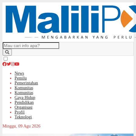
News
Pemilu
Pemerintahan
Komunitas
Komunitas
Gaya Hidup
Pendidikan
Organisasi
Profil
Teknologi
Minggu, 09 Agu 2026