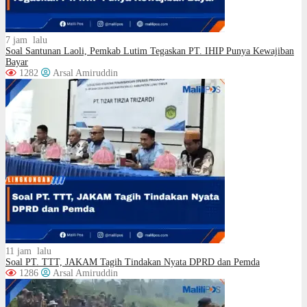
7 jam lalu
Soal Santunan Laoli, Pemkab Lutim Tegaskan PT. IHIP Punya Kewajiban
Bayar
1282
Arsal Amiruddin
11 jam lalu
Soal PT. TTT, JAKAM Tagih Tindakan Nyata DPRD dan Pemda
1286
Arsal Amiruddin