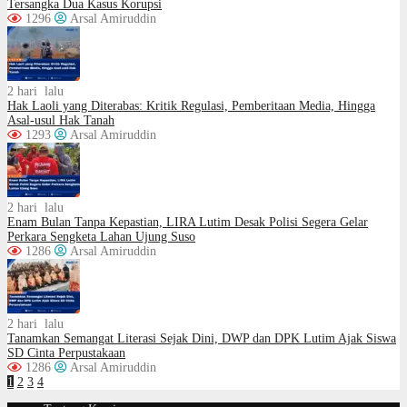
Tersangka Dua Kasus Korupsi
1296
Arsal Amiruddin
2 hari lalu
Hak Laoli yang Diterabas: Kritik Regulasi, Pemberitaan Media, Hingga
Asal-usul Hak Tanah
1293
Arsal Amiruddin
2 hari lalu
Enam Bulan Tanpa Kepastian, LIRA Lutim Desak Polisi Segera Gelar
Perkara Sengketa Lahan Ujung Suso
1286
Arsal Amiruddin
2 hari lalu
Tanamkan Semangat Literasi Sejak Dini, DWP dan DPK Lutim Ajak Siswa
SD Cinta Perpustakaan
1286
Arsal Amiruddin
1
2
3
4