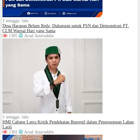
1 minggu lalu
Desa Harapan Belum Reda, Dukungan untuk PSN dan Demonstrasi PT.
CLM Warnai Hari yang Sama
1305
Arsal Amiruddin
1 minggu lalu
HMI Cabang Lutra Kritik Pendekatan Represif dalam Pengosongan Lahan
Laoli
1302
Arsal Amiruddin