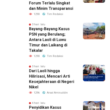
Forum Terlalu Singkat
dan Minim Transparansi
1290
Tim Redaksi
3 hari lalu
Bayang-Bayang Kasus
PSN yang Berulang;
Antara Laoli di Luwu
Timur dan Laikang di
Takalar
1290
Tim Redaksi
3 hari lalu
Dari Laoli hingga
Hilirisasi, Mencari Arti
Kesejahteraan di Negeri
Nikel
1296
Arsal Amiruddin
4 hari lalu
Penyidikan Kasus