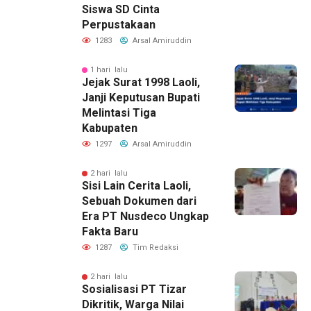
Siswa SD Cinta
Perpustakaan
1283
Arsal Amiruddin
1 hari lalu
Jejak Surat 1998 Laoli,
Janji Keputusan Bupati
Melintasi Tiga
Kabupaten
1297
Arsal Amiruddin
2 hari lalu
Sisi Lain Cerita Laoli,
Sebuah Dokumen dari
Era PT Nusdeco Ungkap
Fakta Baru
1287
Tim Redaksi
2 hari lalu
Sosialisasi PT Tizar
Dikritik, Warga Nilai