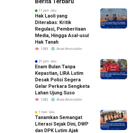
Berita Terbaru
11 jam lalu
Hak Laoli yang
Diterabas: Kritik
Regulasi, Pemberitaan
Media, Hingga Asal-usul
Hak Tanah
1283
Arsal Amiruddin
21 jam lalu
Enam Bulan Tanpa
Kepastian, LIRA Lutim
Desak Polisi Segera
Gelar Perkara Sengketa
Lahan Ujung Suso
1282
Arsal Amiruddin
1 hari lalu
Tanamkan Semangat
Literasi Sejak Dini, DWP
dan DPK Lutim Ajak