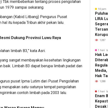
co) Tbk membeberkan tentang proses pengolahan
hun 1979 sampai sekarang.
10 jam 
Puluhan
bangan (Kabid Litbang) Pengurus Pusat
LIRA Lu
al itu kepada Tribun akhir pekan lalu.
Segera
Tersan
Korups
esmi Dukung Provinsi Luwu Raya
1287
lahan limbah B3,” kata Asri.
1 hari l
Hak La
Diterab
n yang sangat membayakan kesehatan lingkungan
Regula
an baik. Limbah B3 dapat berupa limbah padat dan
Media,
Hak Ta
ngurus pusat Ipma Lutim dari Pusat Pengolahan
1288
ang merupakan satu-satunya tempat pengolahan
1 hari l
ngirimkan contoh limbah pada 2003 lalu.
Enam B
Kepast
Desak 
 ke Warga Kurang Mampu