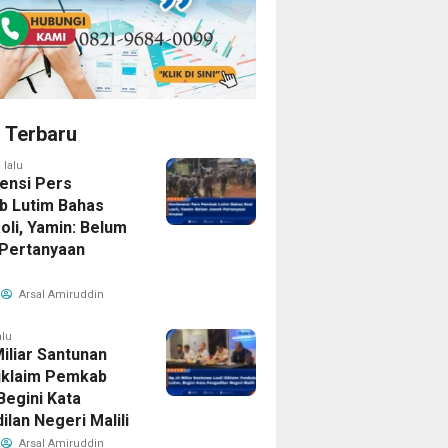
a Terbaru
 lalu
ensi Pers
 Lutim Bahas
oli, Yamin: Belum
Pertanyaan
Arsal Amiruddin
alu
iliar Santunan
Diklaim Pemkab
Begini Kata
lan Negeri Malili
Arsal Amiruddin