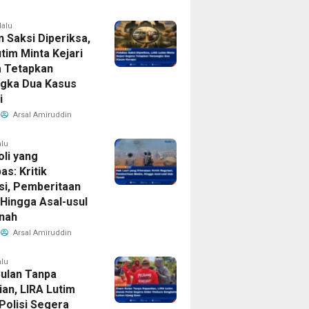
lalu
 Saksi Diperiksa,
tim Minta Kejari
 Tetapkan
gka Dua Kasus
i
Arsal Amiruddin
alu
oli yang
as: Kritik
si, Pemberitaan
 Hingga Asal-usul
nah
Arsal Amiruddin
alu
ulan Tanpa
ian, LIRA Lutim
Polisi Segera