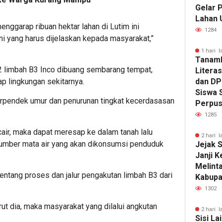
Gelar 
Lahan 
nggarap ribuan hektar lahan di Lutim ini
1284
i yang harus dijelaskan kepada masyarakat,”
1 hari l
Tanam
 limbah B3 Inco dibuang sembarang tempat,
Literas
dan DP
ap lingkungan sekitarnya.
Siswa 
rpendek umur dan penurunan tingkat kecerdasasan
Perpus
1285
cair, maka dapat meresap ke dalam tanah lalu
2 hari l
umber mata air yang akan dikonsumsi penduduk
Jejak S
Janji 
Melinta
entang proses dan jalur pengakutan limbah B3 dari
Kabupa
1302
ut dia, maka masyarakat yang dilalui angkutan
2 hari l
Sisi La