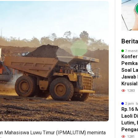
Berit
7 menit
Konfer
Pemkab
Soal La
Jawab 
Krusial
1283
2 jam l
Rp.16 M
Laoli 
Lutim, 
Pengadi
 dan Mahasiswa Luwu Timur (IPMALUTIM) meminta
1281