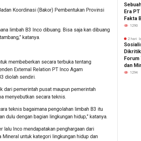
Sebuah
Badan Koordinasi (Bakor) Pembentukan Provinsi
Era PT
Fakta 
1290
mana limbah B3 Inco dibuang. Bisa saja kan dibuang
 tambang,” katanya.
2 hari l
Sosiali
Dikriti
Forum 
tuk membeberkan secara terbuka tentang
dan Mi
enden External Relation PT Inco Agam
1294
 diolah sendiri.
aik dari pemerintah pusat maupun pemerintah
pa menyebutkan secara teknis.
ra teknis bagaimana pengolahan limbah B3 itu
kan dulu dengan bagian lingkungan hidup,” katanya.
 lalu Inco mendapatakan penghargaan dari
Mineral untuk kategori lingkungan hidup dan