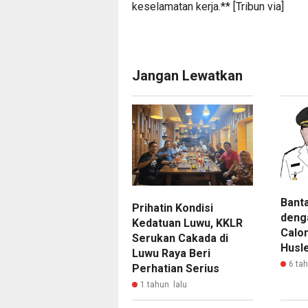
keselamatan kerja.** [Tribun
via
]
Jangan Lewatkan
Bant
Prihatin Kondisi
deng
Kedatuan Luwu, KKLR
Calon
Serukan Cakada di
Husl
Luwu Raya Beri
6 ta
Perhatian Serius
1 tahun lalu