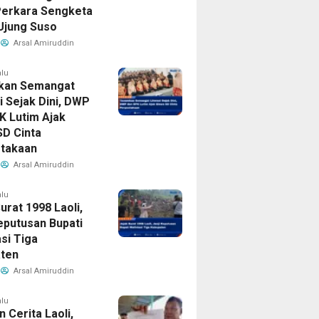
Perkara Sengketa
Ujung Suso
Arsal Amiruddin
alu
kan Semangat
i Sejak Dini, DWP
K Lutim Ajak
SD Cinta
takaan
Arsal Amiruddin
alu
urat 1998 Laoli,
Keputusan Bupati
si Tiga
ten
Arsal Amiruddin
alu
in Cerita Laoli,