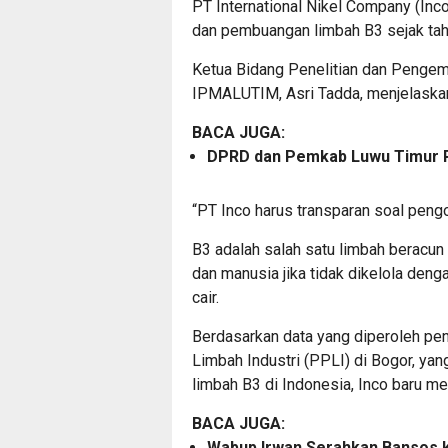
PT International Nikel Company (In
dan pembuangan limbah B3 sejak ta
Ketua Bidang Penelitian dan Pengem
IPMALUTIM, Asri Tadda, menjelaskan h
BACA JUGA:
DPRD dan Pemkab Luwu Timur R
“PT Inco harus transparan soal pengo
B3 adalah salah satu limbah beracu
dan manusia jika tidak dikelola deng
cair.
Berdasarkan data yang diperoleh pe
Limbah Industri (PPLI) di Bogor, y
limbah B3 di Indonesia, Inco baru me
BACA JUGA:
Wabup Irwan Serahkan Bansos