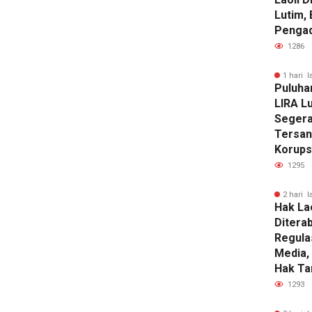
Lutim, 
Pengadi
1286
1 hari l
Puluhan
LIRA Lu
Segera
Tersan
Korups
1295
2 hari l
Hak La
Diterab
Regula
Media,
Hak Ta
1293