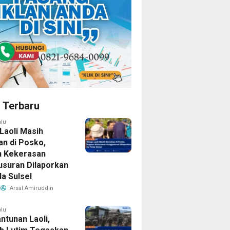
a Terbaru
alu
Laoli Masih
an di Posko,
 Kekerasan
suran Dilaporkan
da Sulsel
Arsal Amiruddin
alu
ntunan Laoli,