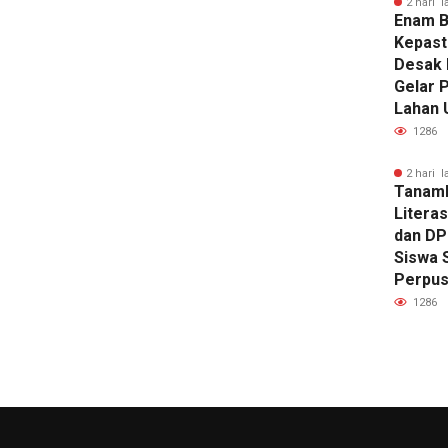
2 hari l
Enam B
Kepast
Desak 
Gelar 
Lahan 
1286
2 hari l
Tanam
Literas
dan DP
Siswa 
Perpus
1286