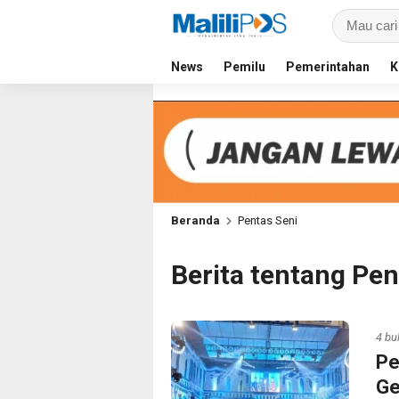
News
Pemilu
Pemerintahan
K
Beranda
Pentas Seni
Berita tentang Pen
4 bu
Pe
Ge