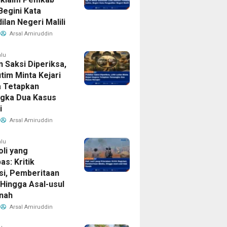
Begini Kata
lan Negeri Malili
Arsal Amiruddin
alu
 Saksi Diperiksa,
tim Minta Kejari
 Tetapkan
gka Dua Kasus
i
Arsal Amiruddin
alu
oli yang
as: Kritik
si, Pemberitaan
 Hingga Asal-usul
nah
Arsal Amiruddin