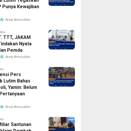
 Lutim Tegaskan
IP Punya Kewajiban
Arsal Amiruddin
lalu
T. TTT, JAKAM
Tindakan Nyata
dan Pemda
Arsal Amiruddin
alu
ensi Pers
 Lutim Bahas
oli, Yamin: Belum
Pertanyaan
Arsal Amiruddin
alu
iliar Santunan
Diklaim Pemkab