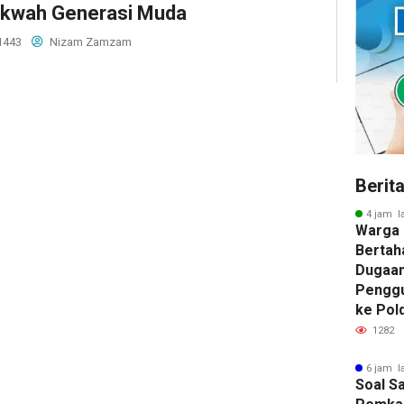
kwah Generasi Muda
1443
Nizam Zamzam
Berit
4 jam l
Warga 
Bertah
Dugaan
Penggu
ke Pol
1282
6 jam l
Soal Sa