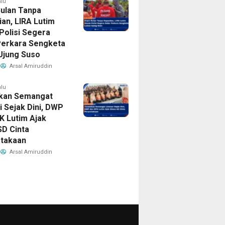
alu
ulan Tanpa
ian, LIRA Lutim
Polisi Segera
Perkara Sengketa
Ujung Suso
Arsal Amiruddin
alu
kan Semangat
i Sejak Dini, DWP
K Lutim Ajak
SD Cinta
takaan
Arsal Amiruddin