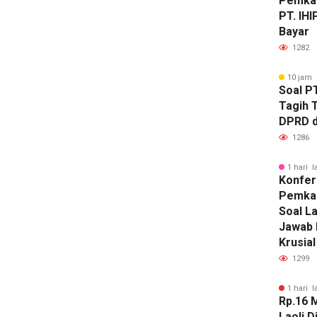
Pemkab
PT. IH
Bayar
1282
10 jam 
Soal P
Tagih 
DPRD 
1286
1 hari l
Konfer
Pemkab
Soal La
Jawab 
Krusial
1299
1 hari l
Rp.16 M
Laoli 