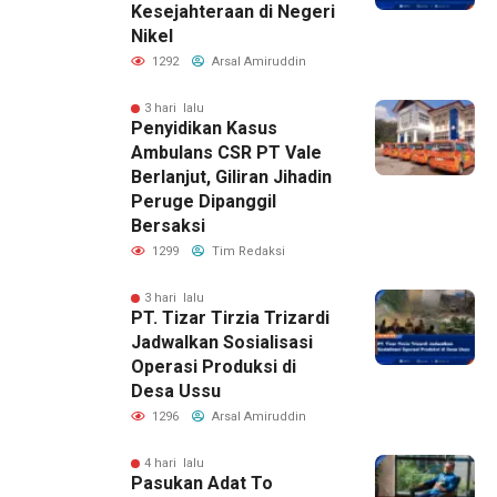
Kesejahteraan di Negeri
Nikel
1292
Arsal Amiruddin
3 hari lalu
Penyidikan Kasus
Ambulans CSR PT Vale
Berlanjut, Giliran Jihadin
Peruge Dipanggil
Bersaksi
1299
Tim Redaksi
3 hari lalu
PT. Tizar Tirzia Trizardi
Jadwalkan Sosialisasi
Operasi Produksi di
Desa Ussu
1296
Arsal Amiruddin
4 hari lalu
Pasukan Adat To