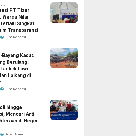
lalu
sasi PT Tizar
k, Warga Nilai
Terlalu Singkat
nim Transparansi
Tim Redaksi
alu
-Bayang Kasus
ng Berulang;
Laoli di Luwu
dan Laikang di
r
Tim Redaksi
alu
oli hingga
asi, Mencari Arti
hteraan di Negeri
Arsal Amiruddin