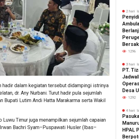
2 hari l
Penyid
Ambula
Berlanj
Peruge
Bersak
1296
3 hari l
PT. Tiz
Jadwal
Operas
 hadir dalam kegiatan tersebut didampingi istrinya
Desa U
tan, dr. Any Nurbani. Turut hadir pula sejumlah
1292
an Bupati Lutim Andi Hatta Marakarma serta Wakil
4 hari l
Pasuka
 Luwu Timur juga menampilkan sejumlah capaian
Manuru
 Irwan Bachri Syam–Puspawati Husler (Ibas–
HPAL P
Berpot