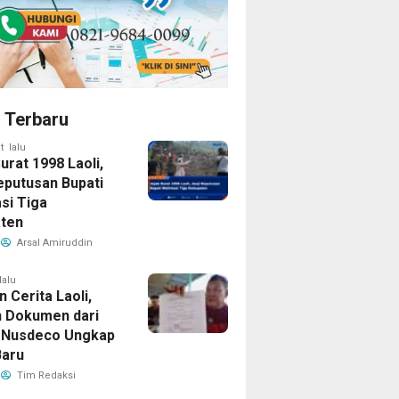
a Terbaru
t lalu
urat 1998 Laoli,
Keputusan Bupati
si Tiga
ten
Arsal Amiruddin
lalu
in Cerita Laoli,
 Dokumen dari
 Nusdeco Ungkap
Baru
Tim Redaksi