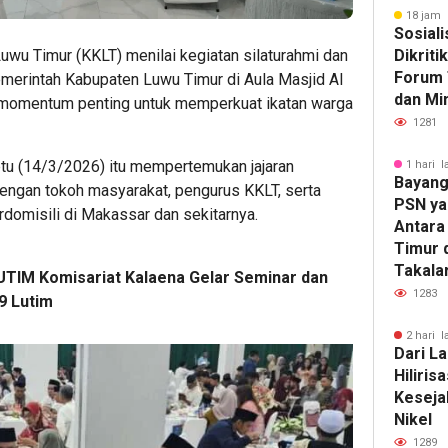
18 jam 
Sosiali
Dikriti
wu Timur (KKLT) menilai kegiatan silaturahmi dan
Forum 
merintah Kabupaten Luwu Timur di Aula Masjid Al
dan Mi
 momentum penting untuk memperkuat ikatan warga
1281
tu (14/3/2026) itu mempertemukan jajaran
1 hari l
Bayang
ngan tokoh masyarakat, pengurus KKLT, serta
PSN ya
domisili di Makassar dan sekitarnya.
Antara 
Timur 
Takala
UTIM Komisariat Kalaena Gelar Seminar dan
1283
9 Lutim
2 hari l
Dari La
Hiliris
Keseja
Nikel
1289