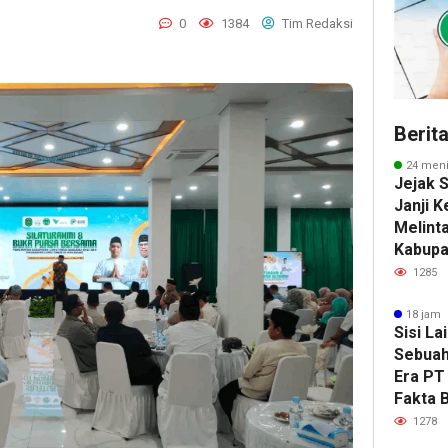
0
1384
Tim Redaksi
Berit
24 meni
Jejak S
Janji 
Melinta
Kabupa
1285
18 jam 
Sisi La
Sebuah
Era PT
Fakta 
1278