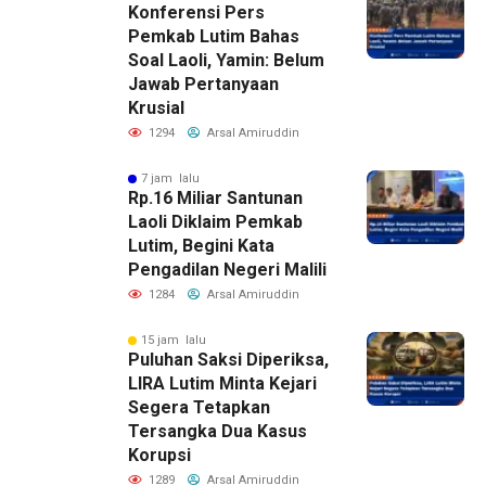
Konferensi Pers
Pemkab Lutim Bahas
Soal Laoli, Yamin: Belum
Jawab Pertanyaan
Krusial
1294
Arsal Amiruddin
7 jam lalu
Rp.16 Miliar Santunan
Laoli Diklaim Pemkab
Lutim, Begini Kata
Pengadilan Negeri Malili
1284
Arsal Amiruddin
15 jam lalu
Puluhan Saksi Diperiksa,
LIRA Lutim Minta Kejari
Segera Tetapkan
Tersangka Dua Kasus
Korupsi
1289
Arsal Amiruddin