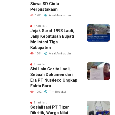
Siswa SD Cinta
Perpustakaan
1285
Arsal Amiruddin
2 hari lalu
Jejak Surat 1998 Laoli,
Janji Keputusan Bupati
Melintasi Tiga
Kabupaten
1304
Arsal Amiruddin
3 hari lalu
Sisi Lain Cerita Laoli,
Sebuah Dokumen dari
Era PT Nusdeco Ungkap
Fakta Baru
1292
Tim Redaksi
3 hari lalu
Sosialisasi PT Tizar
Dikritik, Warga Nilai