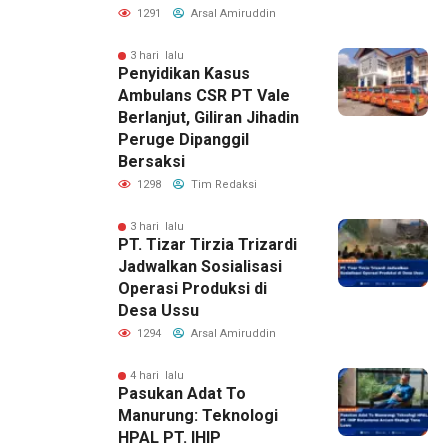
1291
Arsal Amiruddin
3 hari lalu
Penyidikan Kasus
Ambulans CSR PT Vale
Berlanjut, Giliran Jihadin
Peruge Dipanggil
Bersaksi
1298
Tim Redaksi
3 hari lalu
PT. Tizar Tirzia Trizardi
Jadwalkan Sosialisasi
Operasi Produksi di
Desa Ussu
1294
Arsal Amiruddin
4 hari lalu
Pasukan Adat To
Manurung: Teknologi
HPAL PT. IHIP