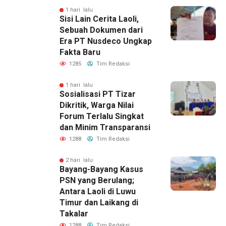
1 hari lalu
Sisi Lain Cerita Laoli,
Sebuah Dokumen dari
Era PT Nusdeco Ungkap
Fakta Baru
1285
Tim Redaksi
1 hari lalu
Sosialisasi PT Tizar
Dikritik, Warga Nilai
Forum Terlalu Singkat
dan Minim Transparansi
1288
Tim Redaksi
2 hari lalu
Bayang-Bayang Kasus
PSN yang Berulang;
Antara Laoli di Luwu
Timur dan Laikang di
Takalar
1288
Tim Redaksi