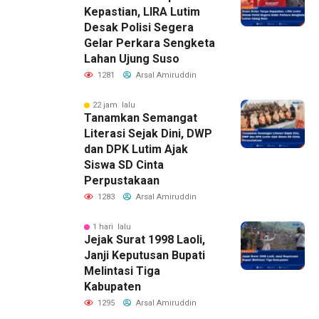
Kepastian, LIRA Lutim
Desak Polisi Segera
Gelar Perkara Sengketa
Lahan Ujung Suso
1281
Arsal Amiruddin
22 jam lalu
Tanamkan Semangat
Literasi Sejak Dini, DWP
dan DPK Lutim Ajak
Siswa SD Cinta
Perpustakaan
1283
Arsal Amiruddin
1 hari lalu
Jejak Surat 1998 Laoli,
Janji Keputusan Bupati
Melintasi Tiga
Kabupaten
1295
Arsal Amiruddin