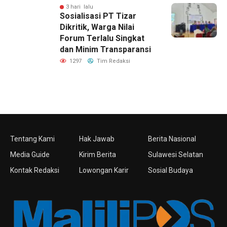
3 hari lalu
Sosialisasi PT Tizar
Dikritik, Warga Nilai
Forum Terlalu Singkat
dan Minim Transparansi
1297
Tim Redaksi
Tentang Kami
Hak Jawab
Berita Nasional
Media Guide
Kirim Berita
Sulawesi Selatan
Kontak Redaksi
Lowongan Karir
Sosial Budaya