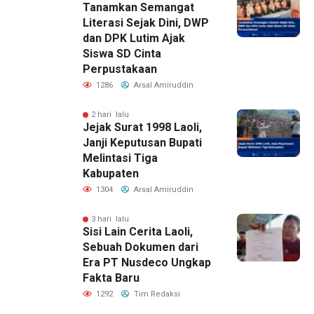
Tanamkan Semangat
Literasi Sejak Dini, DWP
dan DPK Lutim Ajak
Siswa SD Cinta
Perpustakaan
1286
Arsal Amiruddin
2 hari lalu
Jejak Surat 1998 Laoli,
Janji Keputusan Bupati
Melintasi Tiga
Kabupaten
1304
Arsal Amiruddin
3 hari lalu
Sisi Lain Cerita Laoli,
Sebuah Dokumen dari
Era PT Nusdeco Ungkap
Fakta Baru
1292
Tim Redaksi