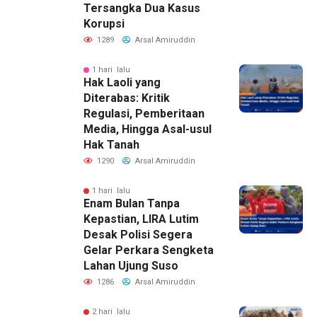
Tersangka Dua Kasus
Korupsi
1289
Arsal Amiruddin
1 hari lalu
Hak Laoli yang
Diterabas: Kritik
Regulasi, Pemberitaan
Media, Hingga Asal-usul
Hak Tanah
1290
Arsal Amiruddin
1 hari lalu
Enam Bulan Tanpa
Kepastian, LIRA Lutim
Desak Polisi Segera
Gelar Perkara Sengketa
Lahan Ujung Suso
1286
Arsal Amiruddin
2 hari lalu