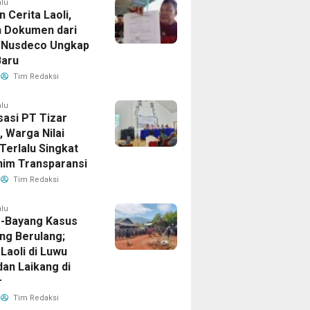
alu
in Cerita Laoli,
 Dokumen dari
 Nusdeco Ungkap
Baru
Tim Redaksi
alu
sasi PT Tizar
k, Warga Nilai
Terlalu Singkat
nim Transparansi
Tim Redaksi
alu
-Bayang Kasus
ng Berulang;
Laoli di Luwu
dan Laikang di
r
Tim Redaksi