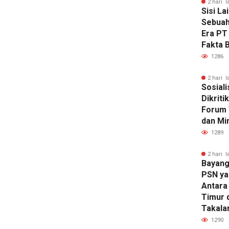
2 hari l
Sisi La
Sebuah
Era PT
Fakta 
1286
2 hari l
Sosiali
Dikriti
Forum 
dan Mi
1289
2 hari l
Bayang
PSN ya
Antara 
Timur 
Takala
1290