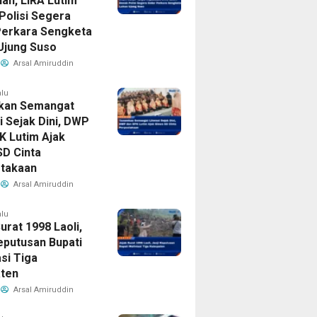
ian, LIRA Lutim
Polisi Segera
Perkara Sengketa
Ujung Suso
Arsal Amiruddin
alu
kan Semangat
i Sejak Dini, DWP
K Lutim Ajak
SD Cinta
takaan
Arsal Amiruddin
alu
urat 1998 Laoli,
Keputusan Bupati
si Tiga
ten
Arsal Amiruddin