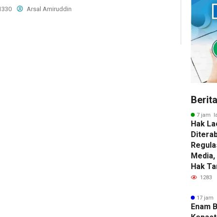
1330
Arsal Amiruddin
Berit
7 jam l
Hak La
Diterab
Regula
Media,
Hak Ta
1283
17 jam 
Enam B