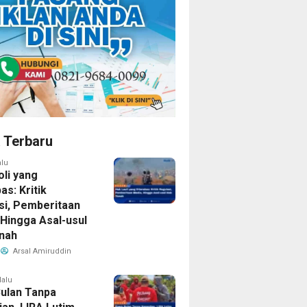
a Terbaru
alu
oli yang
as: Kritik
si, Pemberitaan
 Hingga Asal-usul
nah
Arsal Amiruddin
lalu
ulan Tanpa