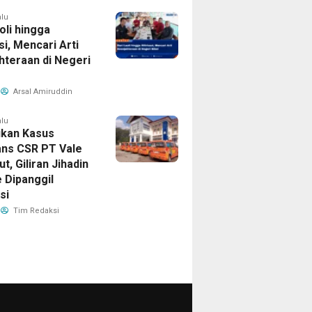
alu
oli hingga
asi, Mencari Arti
hteraan di Negeri
Arsal Amiruddin
alu
ikan Kasus
ns CSR PT Vale
ut, Giliran Jihadin
 Dipanggil
si
Tim Redaksi