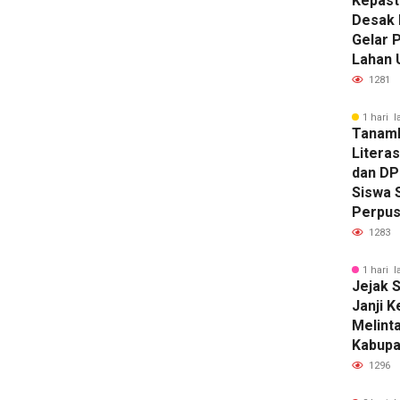
Kepast
Desak 
Gelar 
Lahan 
1281
1 hari l
Tanam
Literas
dan DP
Siswa 
Perpus
1283
1 hari l
Jejak S
Janji 
Melinta
Kabupa
1296