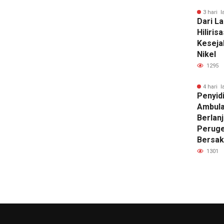
3 hari l
Dari La
Hiliris
Keseja
Nikel
1295
4 hari l
Penyid
Ambula
Berlanj
Peruge
Bersak
1301