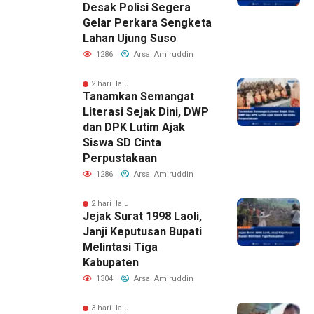
Desak Polisi Segera
Gelar Perkara Sengketa
Lahan Ujung Suso
1286
Arsal Amiruddin
2 hari lalu
Tanamkan Semangat
Literasi Sejak Dini, DWP
dan DPK Lutim Ajak
Siswa SD Cinta
Perpustakaan
1286
Arsal Amiruddin
2 hari lalu
Jejak Surat 1998 Laoli,
Janji Keputusan Bupati
Melintasi Tiga
Kabupaten
1304
Arsal Amiruddin
3 hari lalu