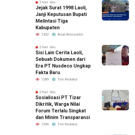
2 hari lalu
Jejak Surat 1998 Laoli,
Janji Keputusan Bupati
Melintasi Tiga
Kabupaten
1302
Arsal Amiruddin
2 hari lalu
Sisi Lain Cerita Laoli,
Sebuah Dokumen dari
Era PT Nusdeco Ungkap
Fakta Baru
1289
Tim Redaksi
2 hari lalu
Sosialisasi PT Tizar
Dikritik, Warga Nilai
Forum Terlalu Singkat
dan Minim Transparansi
1294
Tim Redaksi