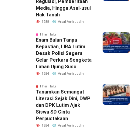
Regulasi, Pemberitaan
Media, Hingga Asal-usul
Hak Tanah
1288
Arsal Amiruddin
1 hari lalu
Enam Bulan Tanpa
Kepastian, LIRA Lutim
Desak Polisi Segera
Gelar Perkara Sengketa
Lahan Ujung Suso
1284
Arsal Amiruddin
1 hari lalu
Tanamkan Semangat
Literasi Sejak Dini, DWP
dan DPK Lutim Ajak
Siswa SD Cinta
Perpustakaan
1284
Arsal Amiruddin