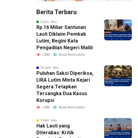
Berita Terbaru
2 jam lalu
Rp.16 Miliar Santunan
Laoli Diklaim Pemkab
Lutim, Begini Kata
Pengadilan Negeri Malili
1280
Arsal Amiruddin
10 jam lalu
Puluhan Saksi Diperiksa,
LIRA Lutim Minta Kejari
Segera Tetapkan
Tersangka Dua Kasus
Korupsi
1286
Arsal Amiruddin
1 hari lalu
Hak Laoli yang
Diterabas: Kritik