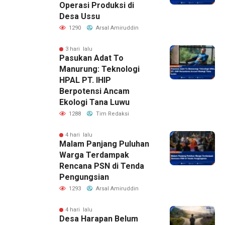
Operasi Produksi di
Desa Ussu
1290
Arsal Amiruddin
3 hari lalu
Pasukan Adat To
Manurung: Teknologi
HPAL PT. IHIP
Berpotensi Ancam
Ekologi Tana Luwu
1288
Tim Redaksi
4 hari lalu
Malam Panjang Puluhan
Warga Terdampak
Rencana PSN di Tenda
Pengungsian
1293
Arsal Amiruddin
4 hari lalu
Desa Harapan Belum