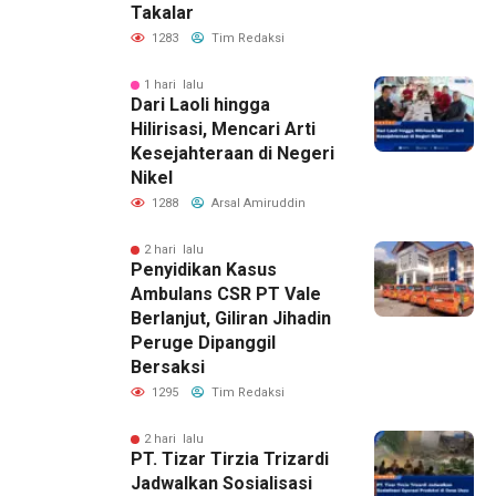
Takalar
1283
Tim Redaksi
1 hari lalu
Dari Laoli hingga
Hilirisasi, Mencari Arti
Kesejahteraan di Negeri
Nikel
1288
Arsal Amiruddin
2 hari lalu
Penyidikan Kasus
Ambulans CSR PT Vale
Berlanjut, Giliran Jihadin
Peruge Dipanggil
Bersaksi
1295
Tim Redaksi
2 hari lalu
PT. Tizar Tirzia Trizardi
Jadwalkan Sosialisasi