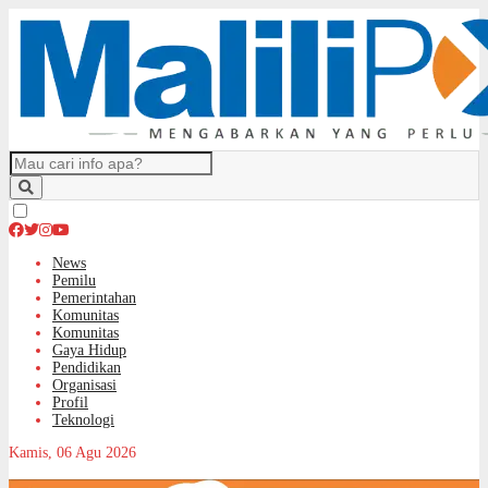
News
Pemilu
Pemerintahan
Komunitas
Komunitas
Gaya Hidup
Pendidikan
Organisasi
Profil
Teknologi
Kamis, 06 Agu 2026