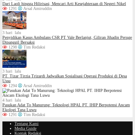
Dari Laoli hingga Hilirisasi, Mencari Arti Kesejahteraan di Negeri Nikel
1291
Arsal Amiruddin
3 hari lalu
Penyidikan Kasus Ambulans CSR PT Vale Berlanjut, Giliran Jihadin Peruge
Dipanggil Bersaksi
1298
Tim Redaksi
3 hari lalu
PT. Tizar Tirzia Trizardi Jadwalkan Sosialisasi Operasi Produksi di Desa
Ussu
1294
Arsal Amiruddin
4 hari lalu
Pasukan Adat To Manurung: Teknologi HPAL PT. IHIP Berpotensi Ancam
Ekologi Tana Luwu
1291
Tim Redaksi
Tentang Kami
Media Guide
Kontak Redaksi