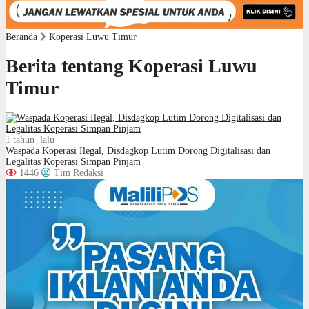
Beranda
Koperasi Luwu Timur
Berita tentang Koperasi Luwu
Timur
1 tahun lalu
Waspada Koperasi Ilegal, Disdagkop Lutim Dorong Digitalisasi dan
Legalitas Koperasi Simpan Pinjam
1446
Tim Redaksi