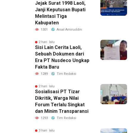
Jejak Surat 1998 Laoli,
Janji Keputusan Bupati
Melintasi Tiga
Kabupaten
1301
Arsal Amiruddin
2 hari lalu
Sisi Lain Cerita Laoli,
Sebuah Dokumen dari
Era PT Nusdeco Ungkap
Fakta Baru
1289
Tim Redaksi
2 hari lalu
Sosialisasi PT Tizar
Dikritik, Warga Nilai
Forum Terlalu Singkat
dan Minim Transparansi
1293
Tim Redaksi
3 hari lalu