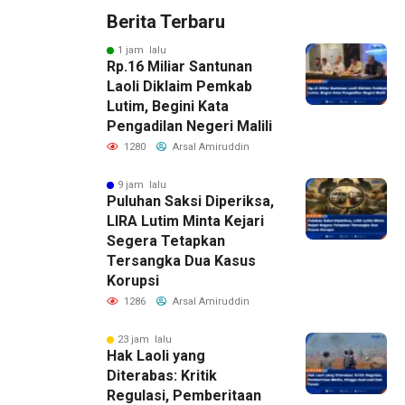
Berita Terbaru
1 jam lalu
Rp.16 Miliar Santunan
Laoli Diklaim Pemkab
Lutim, Begini Kata
Pengadilan Negeri Malili
1280
Arsal Amiruddin
9 jam lalu
Puluhan Saksi Diperiksa,
LIRA Lutim Minta Kejari
Segera Tetapkan
Tersangka Dua Kasus
Korupsi
1286
Arsal Amiruddin
23 jam lalu
Hak Laoli yang
Diterabas: Kritik
Regulasi, Pemberitaan