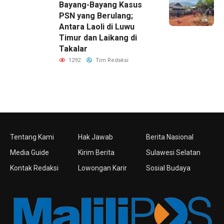
Bayang-Bayang Kasus
PSN yang Berulang;
Antara Laoli di Luwu
Timur dan Laikang di
Takalar
1292
Tim Redaksi
Tentang Kami
Hak Jawab
Berita Nasional
Media Guide
Kirim Berita
Sulawesi Selatan
Kontak Redaksi
Lowongan Karir
Sosial Budaya