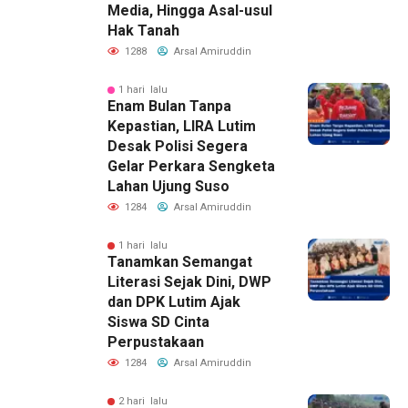
Media, Hingga Asal-usul
Hak Tanah
1288
Arsal Amiruddin
1 hari lalu
Enam Bulan Tanpa
Kepastian, LIRA Lutim
Desak Polisi Segera
Gelar Perkara Sengketa
Lahan Ujung Suso
1284
Arsal Amiruddin
1 hari lalu
Tanamkan Semangat
Literasi Sejak Dini, DWP
dan DPK Lutim Ajak
Siswa SD Cinta
Perpustakaan
1284
Arsal Amiruddin
2 hari lalu